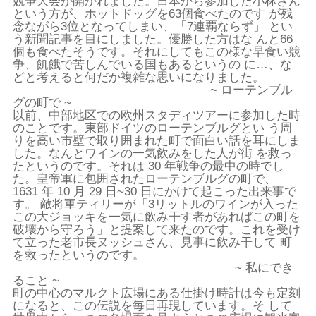
競争大会が開かれました。日本から参加した小林さん
という方が、ホットドッグを63個食べたのです が残
念ながら3位となってしまい、「7連覇ならず」 とい
う新聞記事を目にしました。優勝した方はな んと66
個も食べたそうです。それにしてもこの様な早食い競
争、飢餓で苦しんでいる国もあるというの に…、な
どと考えると何だか複雑な思いになりました。
~ ローテンブル
グの町で ~
以前、中部地区での欧州スタディツアーに参加した時
のことです。東部ドイツのローテンブルグとい う周
りを高い市壁で取り囲まれた町で面白い話を耳にしま
した。なんとワインの一気飲みをした人が街 を救っ
たというのです。それは 30 年戦争の最中の時でし
た。皇帝軍に包囲されたローテンブルグの町で、
1631 年 10 月 29 日~30 日にかけて起こった出来事で
す。 敵将軍ティリーが「3リットルのワインが入った
この大ジョッキを一気に飲み干す者があればこの町を
破壊から守ろう」と提案して来たのです。これを受け
て立った老市長ヌッシュさん、見事に飲み干して 町
を救ったというのです。
~ 私にでき
ること ~
町の中心のマルクト広場にある仕掛け時計は今も定刻
になると、この伝説を毎日再現しています。そ して