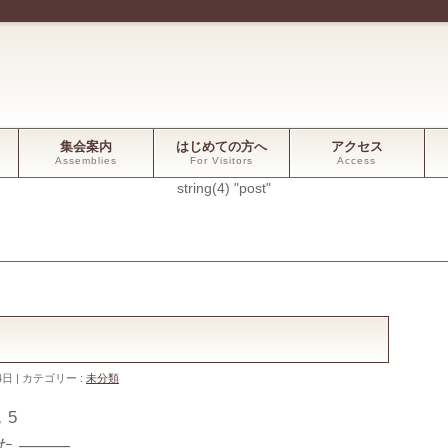
集会案内
はじめての方へ
アクセス
Assemblies
For Visitors
Access
string(4) "post"
4日
カテゴリー :
未分類
，5
た ―――