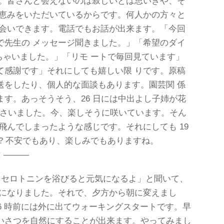
す。皆さんと会えないのは寂しいとは思いきや、そ
構恵みをいただいているからです。何人かの方々と
お会いできます。電話でもお話が出来ます。「今回
で先生の メッセージ聞きました。」「希望のダイ
ちゃいました。」「リモ ートで毎回見ています」
て感謝です」それにしても嬉しい限 りです。原稿
送をしたり、個人的な面談もあります。園芸関 係
す。あっそうそう、26 日には中出よし子姉が花
て下さいました。今、楽しそうに咲いています。そん
飛んでしまったような感じです。それにしても 19
? 不安でもあり、楽しみでもありますね。
 ―――
セロトニンを浴びると元気になるよ」と聞いて、
ちになりました。それで、夕方から朝に変えまし
、6 時前には外に出てウォーキングスタートです。早
いさつを自然にすることが出来ます。やってみまし