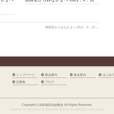
牧師室からみなさまへ 2021，9，12
→
トップページ
教会案内
集会案内
はじめ
説教集
ブログ
Copyright ©
浜松福音自由教会
All Rights Reserved.
Powered by
WordPress
&
BizVektor Theme
by
Vektor,Inc.
technology.