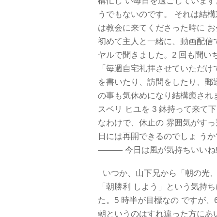
構忙し い毎日を過ごしていま
うでもないのです。 それは結
は教会に来てくださった時に 
初めて主人と一緒に、動画配信
ヤルで聞きました。2 回も聞い
「毎週自宅礼拝させていただけ
を書いたり、訪問をしたり、郵
の事も気休めになり結構癒されま
スベリ ヒユを 3 鉢持って来
なわけで、休止の 雰囲気がすっ
日には再開できるのでしょ うか
――― 今日は風が気持ちいいね!
いつか、山下兄から「朝の光、
「朝勝利 しよう」という気持
た。5 時半が目標なの ですが
朝というのはすれ違った方にあ