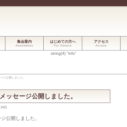
集会案内
はじめての方へ
アクセス
Assemblies
For Visitors
Access
string(4) "info"
ッセージ公開しました。
礼拝メッセージ公開しました。
月24日
セージ公開しました。