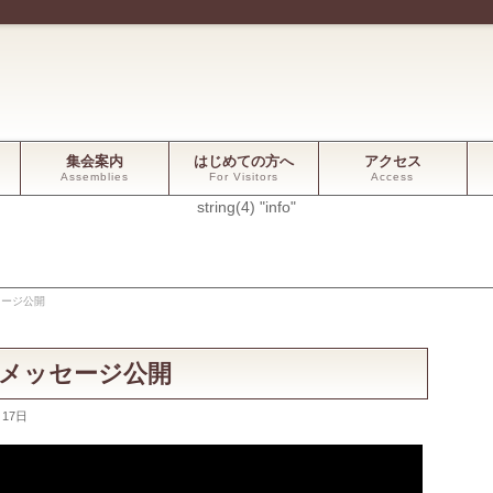
集会案内
はじめての方へ
アクセス
Assemblies
For Visitors
Access
string(4) "info"
セージ公開
礼拝メッセージ公開
月17日