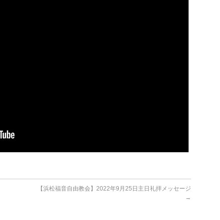
【浜松福音自由教会】2022年9月25日主日礼拝メッセージ
→