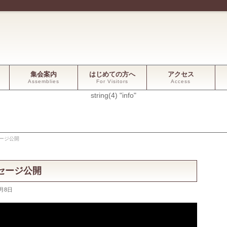
集会案内
はじめての方へ
アクセス
Assemblies
For Visitors
Access
string(4) "info"
セージ公開
ッセージ公開
2月8日