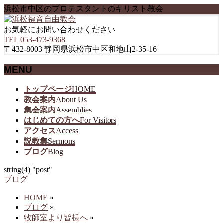
浜松市中区のプロテスタントのキリスト教会
お気軽にお問い合わせください
TEL
053-473-9368
〒432-8003 静岡県浜松市中区和地山2-35-16
MENU
メ
トップページ
HOME
ニ
教会案内
About Us
ュ
集会案内
Assemblies
ー
はじめての方へ
For Visitors
を
アクセス
Access
飛
説教集
Sermons
ば
ブログ
Blog
す
string(4) "post"
ブログ
HOME
»
ブログ
»
牧師室より皆様へ
»