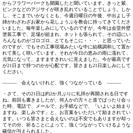
からフラワーパークも開園したと聞いています。きっと紫、
ピンクなどのアジサイが咲き乱れていることでしょう。しか
し、そこまでいかなくとも、今週日曜日の午後、中出よし子
姉がわざわざお家から花しょうぶを教会に持ってきてくださ
いました。毎年楽しみにしているのですが、今年は会堂外壁
塗装工事で、足場が組まれ、ネットも張られて、その辺にい
ろんなものがゴロゴロ、とてもそこに・・・、と思っていた
のですが、でもその工事現場みたいな中に結構調和して置か
れて美しく咲いています。それが今日の恵みの雨に濡れて、
元気になって、ますますきれいに見えました。今が最高です
が21日まで持つのかが心配です。皆さまも21日楽しみにして
ください。
――― 会えないけれど、強くつながっている ―――
・さて、その21日は約2か月ぶりに礼拝が再開される日です
ね。前回も書きましたが、何人かの方々と道でばったり会っ
た時、電話で、メールで、お手紙などで、「いよいよ始まり
ますね、楽しみです」と、お言葉をいただいて励まされてい
ます。いつも皆さまと会えないのは不安でもありますが却っ
てその分、祈ることによって、強くつながっていけるような
確信が与えられました。